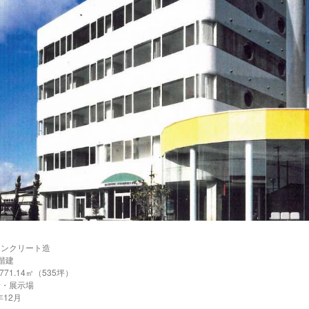
コンクリート造
階建
71.14㎡（535坪）
所・展示場
年12月